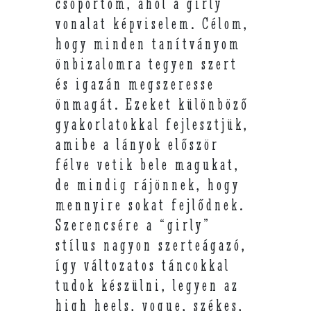
csoportom, ahol a girly
vonalat képviselem. Célom,
hogy minden tanítványom
önbizalomra tegyen szert
és igazán megszeresse
önmagát. Ezeket különböző
gyakorlatokkal fejlesztjük,
amibe a lányok először
félve vetik bele magukat,
de mindig rájönnek, hogy
mennyire sokat fejlődnek.
Szerencsére a “girly”
stílus nagyon szerteágazó,
így változatos táncokkal
tudok készülni, legyen az
high heels, vogue, székes,